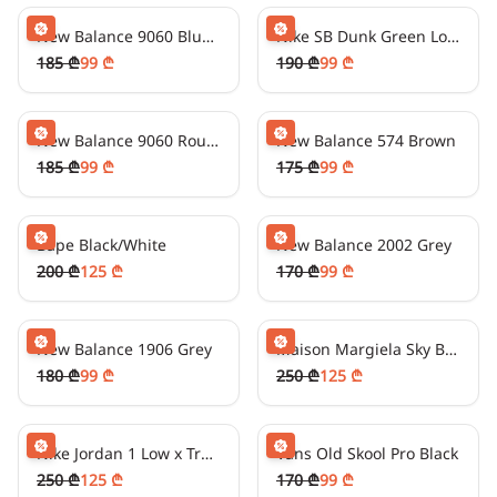
New Balance 9060 Blue Haze
Nike SB Dunk Green Lobster
185 ₾
99 ₾
190 ₾
99 ₾
24
₾/თვეში
-
50
%
24
₾/თვეში
-
40
%
New Balance 9060 Rouge Pink
New Balance 574 Brown
185 ₾
99 ₾
175 ₾
99 ₾
31
₾/თვეში
-
40
%
24
₾/თვეში
-
40
%
Bape Black/White
New Balance 2002 Grey
200 ₾
125 ₾
170 ₾
99 ₾
24
₾/თვეში
-
50
%
31
₾/თვეში
-
50
%
New Balance 1906 Grey
Maison Margiela Sky Blue
180 ₾
99 ₾
250 ₾
125 ₾
31
₾/თვეში
-
50
%
24
₾/თვეში
-
40
%
Nike Jordan 1 Low x Travis Scott Black Phantom
Vans Old Skool Pro Black
250 ₾
125 ₾
170 ₾
99 ₾