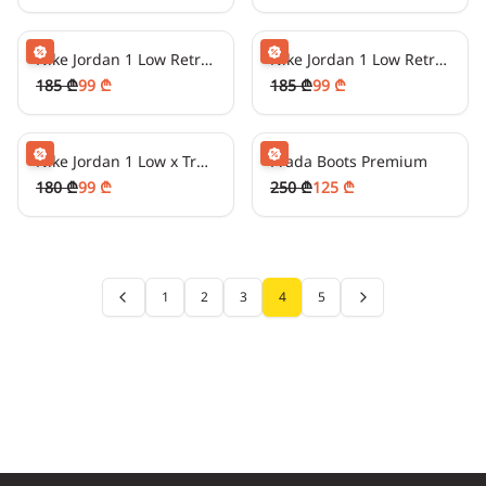
24
₾/თვეში
-
50
%
24
₾/თვეში
-
50
%
Nike Jordan 1 Low Retro Red
Nike Jordan 1 Low Retro Green/White
185 ₾
99 ₾
185 ₾
99 ₾
24
₾/თვეში
-
50
%
31
₾/თვეში
-
50
%
Nike Jordan 1 Low x Travis Scott
Prada Boots Premium
180 ₾
99 ₾
250 ₾
125 ₾
1
2
3
4
5
Previous page
Next page