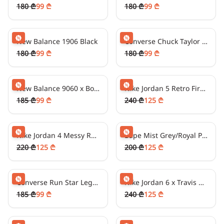
180 ₾
99 ₾
180 ₾
99 ₾
24
₾/თვეში
-
50
%
24
₾/თვეში
-
50
%
New Balance 1906 Black
Converse Chuck Taylor All Star Platform
180 ₾
99 ₾
180 ₾
99 ₾
24
₾/თვეში
-
50
%
31
₾/თვეში
-
50
%
New Balance 9060 x Bodega Age Of Discovery
Nike Jordan 5 Retro Fire Red/White
185 ₾
99 ₾
240 ₾
125 ₾
31
₾/თვეში
-
40
%
31
₾/თვეში
-
40
%
Nike Jordan 4 Messy Room Blue
Bape Mist Grey/Royal Purple
220 ₾
125 ₾
200 ₾
125 ₾
24
₾/თვეში
-
50
%
31
₾/თვეში
-
50
%
Converse Run Star Legacy Sky Blue
Nike Jordan 6 x Travis Scott Cactus Jack Black/Khaki
185 ₾
99 ₾
240 ₾
125 ₾
24
₾/თვეში
-
50
%
31
₾/თვეში
-
40
%