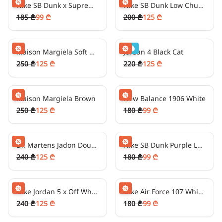
Nike SB Dunk x Supreme Graphic Print
Nike SB Dunk Low Chunky Dunky Cow Print
185 ₾
99 ₾
200 ₾
125 ₾
31
₾/თვეში
-
50
%
31
₾/თვეში
-
40
%
Maison Margiela Soft White
Jordan 4 Black Cat
250 ₾
125 ₾
220 ₾
125 ₾
31
₾/თვეში
-
50
%
24
₾/თვეში
-
50
%
Maison Margiela Brown
New Balance 1906 White
250 ₾
125 ₾
180 ₾
99 ₾
31
₾/თვეში
-
50
%
24
₾/თვეში
-
50
%
Dr. Martens Jadon Double Platform
Nike SB Dunk Purple Lobster
240 ₾
125 ₾
180 ₾
99 ₾
31
₾/თვეში
-
50
%
24
₾/თვეში
-
50
%
Nike Jordan 5 x Off White Gray
Nike Air Force 107 White/Black
240 ₾
125 ₾
180 ₾
99 ₾
24
₾/თვეში
-
50
%
24
₾/თვეში
-
50
%