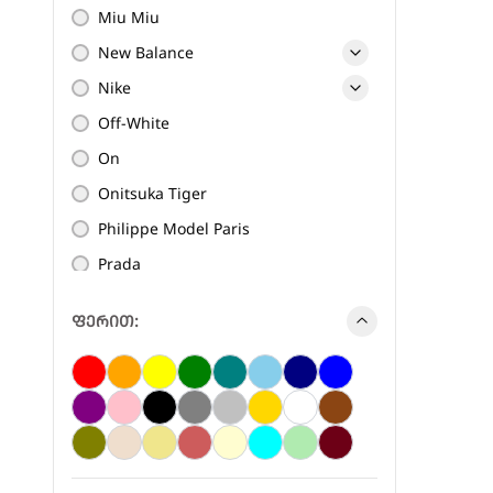
Miu Miu
New Balance
Nike
Off-White
On
Onitsuka Tiger
Philippe Model Paris
Prada
Premiata
ფერით:
Saint Laurent
Salomon
STOREX
The Gallerist
The North Face