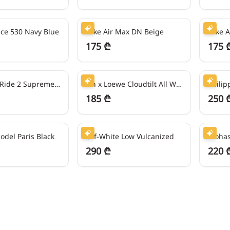
43
₾/თვეში
43
₾/თვ
ce 530 Navy Blue
Nike Air Max DN Beige
175 ₾
175 
46
₾/თვეში
62
₾/თვ
Nike Shox Ride 2 Supreme White/Pink
On x Loewe Cloudtilt All White
185 ₾
250 
72
₾/თვეში
55
₾/თვ
odel Paris Black
Off-White Low Vulcanized
Alohas
290 ₾
220 