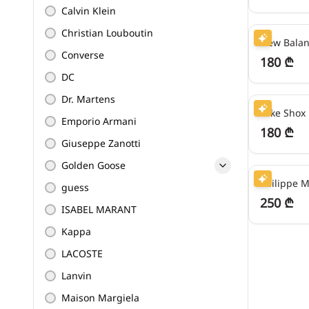
Calvin Klein
45
₾/თვეში
Christian Louboutin
New Balan
Converse
180 ₾
DC
45
₾/თვეში
Dr. Martens
Emporio Armani
180 ₾
Giuseppe Zanotti
62
₾/თვეში
Golden Goose
Philippe M
guess
250 ₾
ISABEL MARANT
Kappa
LACOSTE
Lanvin
Maison Margiela