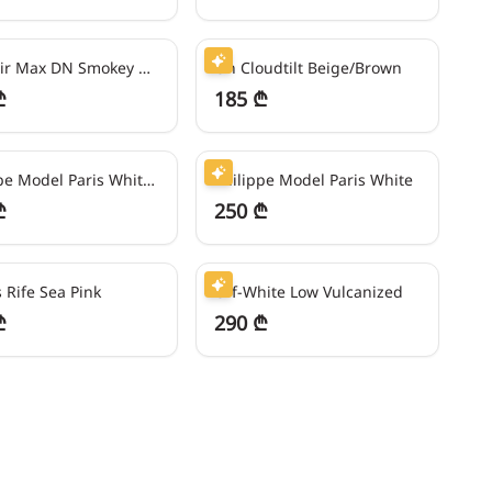
ეში
46
₾/თვეში
Nike Air Max DN Smokey Mauve
On Cloudtilt Beige/Brown
₾
185 ₾
ეში
62
₾/თვეში
Philippe Model Paris White/Blue/Green
Philippe Model Paris White
₾
250 ₾
ეში
72
₾/თვეში
 Rife Sea Pink
Off-White Low Vulcanized
₾
290 ₾