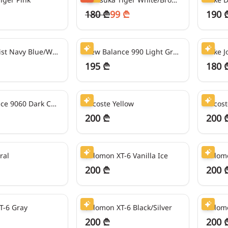
180 ₾
99 ₾
190 
48
₾/თვეში
45
₾/თვ
The Gallerist Navy Blue/White
New Balance 990 Light Gray/Gray Mesh
195 ₾
180 
50
₾/თვეში
50
₾/თვ
New Balance 9060 Dark Camo
Lacoste Yellow
Lacost
200 ₾
200 
50
₾/თვეში
50
₾/თვ
ral
Salomon XT-6 Vanilla Ice
Salomo
200 ₾
200 
50
₾/თვეში
50
₾/თვ
T-6 Gray
Salomon XT-6 Black/Silver
Salom
200 ₾
200 