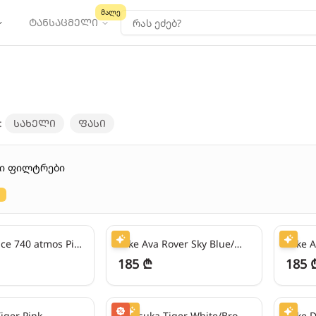
მალე
ტანსაცმელი
:
სახელი
ფასი
რი ფილტრები
lose
46
₾/თვეში
46
₾/თვ
New Balance 740 atmos Pink Vacation
Nike Ava Rover Sky Blue/White
Nike A
185 ₾
185 
24
₾/თვეში
-
50
%
47
₾/თვ
iger Pink
Onitsuka Tiger White/Brown