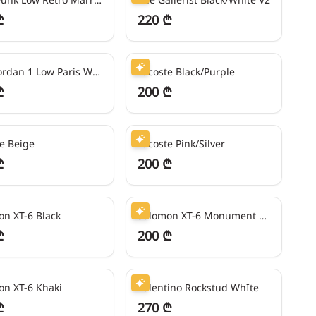
₾
220 ₾
ეში
50
₾/თვეში
Nike Jordan 1 Low Paris White/Gray
Lacoste Black/Purple
₾
200 ₾
ეში
50
₾/თვეში
e Beige
Lacoste Pink/Silver
₾
200 ₾
ეში
50
₾/თვეში
n XT-6 Black
Salomon XT-6 Monument Phantom
₾
200 ₾
ეში
67
₾/თვეში
on XT-6 Khaki
Valentino Rockstud WhIte
₾
270 ₾