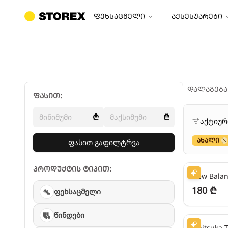
ფეხსაცმელი
აქსესუარები
დალაგება
ფასით:
₾
₾
აქტიუ
ახალი
ფასით გაფილტრვა
C
45
₾/თვეში
პროდუქტის ტიპით:
180 ₾
ფეხსაცმელი
45
₾/თვეში
წინდები
Onitsuka T