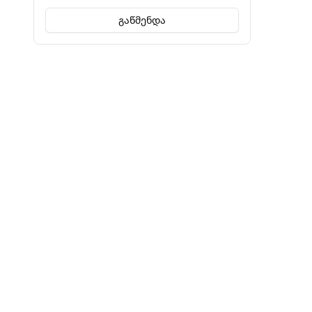
Timberland
გაწმენდა
UGG
Under Armour
Valentino
Vans
Veja
Zegna
ინფორმაცია
წესები 
ჩვენს შესახებ
მოხმარებ
ხშირად დასმული კითხვები
უსაფრთხ