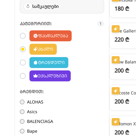
სამკაულები
180 ₾
55
₾/თვეში
კატეგორიით:
1
ფასდაკლება
220 ₾
ახალი
50
₾/თვეში
ტრენდული
200 ₾
ექსკლუზივი
50
₾/თვეში
ბრენდით:
Lacoste Co
200 ₾
ALOHAS
50
₾/თვეში
Asics
BALENCIAGA
Salomon X
Bape
200 ₾