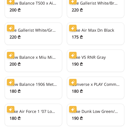
New Balance T500 x Aimé Leon Dore White/Black
The Gallerist White/Brown
200 ₾
220 ₾
55
₾/თვეში
43
₾/თვეში
The Gallerist White/Green V3
Nike Air Max Dn Black
220 ₾
175 ₾
50
₾/თვეში
47
₾/თვეში
New Balance x Miu Miu 530 Gray
Nike V5 RNR Gray
200 ₾
190 ₾
45
₾/თვეში
45
₾/თვეში
New Balance 1906 Metallic Blue
Converse x PLAY Comme des Garçons Chuck 70 Low
180 ₾
180 ₾
45
₾/თვეში
47
₾/თვეში
Nike Air Force 1 '07 Low Light Brown
Nike Dunk Low Green/White
180 ₾
190 ₾
50
₾/თვეში
50
₾/თვეში