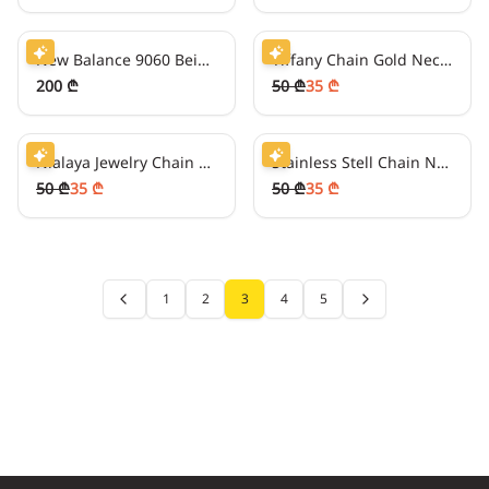
50
₾/თვეში
8
₾/თვეში
-
30
%
New Balance 9060 Beige/Burgundy
Tiffany Chain Gold Necklace
200 ₾
50 ₾
35 ₾
8
₾/თვეში
-
30
%
8
₾/თვეში
-
30
%
Nialaya Jewelry Chain Necklace
Stainless Stell Chain Necklace
50 ₾
35 ₾
50 ₾
35 ₾
1
2
3
4
5
Previous page
Next page