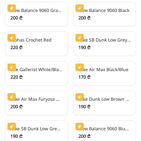
New Balance 9060 Gray/Brown
New Balance 9060 Black
200 ₾
200 ₾
55
₾/თვეში
47
₾/თვეში
Alohas Crochet Red
Nike SB Dunk Low Grey/Red
220 ₾
190 ₾
55
₾/თვეში
42
₾/თვეში
The Gallerist White/Black V2
Nike Air Max Black/Blue
220 ₾
170 ₾
50
₾/თვეში
47
₾/თვეში
Nike Air Max Furyosa White/Red
Nike Dunk Low Brown Snakeskin
200 ₾
190 ₾
47
₾/თვეში
50
₾/თვეში
Nike SB Dunk Low Green Bear
New Balance 9060 Blue/Pink
190 ₾
200 ₾