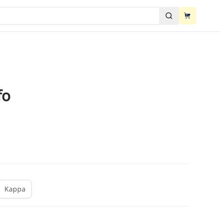
View cart
ძებნა
View cart
fo
2
/
3
Kappa