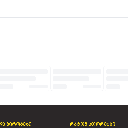
და პირობები
რატომ სთორექსი