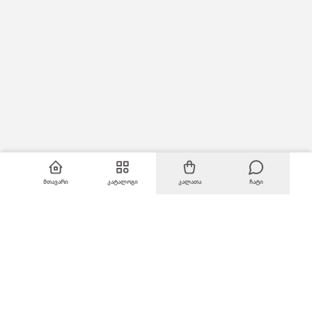
მთავარი
კატალოგი
კალათა
ჩატი
ინფორმაცია
ჩვენს შესახებ