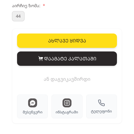
აირჩიე ზომა:
*
44
ახლავე ყიდვა
დაამატე კალათაში
View cart
ან დაგვიკავშირდი
ტელეფონი
მესენჯერი
ინსტაგრამი