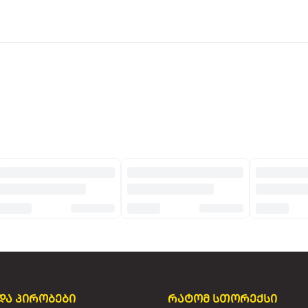
და პირობები
რატომ სთორექსი