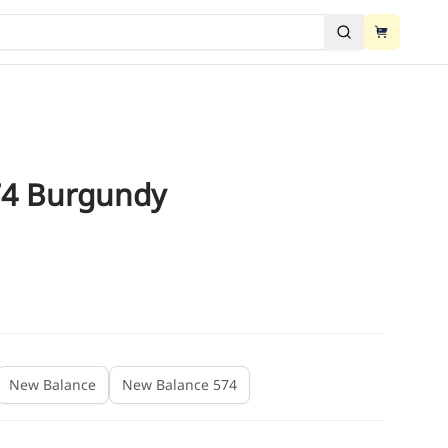
View cart
ძებნა
View cart
74 Burgundy
2
/
6
New Balance
New Balance 574