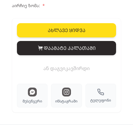
აირჩიე ზომა:
*
ახლავე ყიდვა
დაამატე კალათაში
View cart
ან დაგვიკავშირდი
ტელეფონი
მესენჯერი
ინსტაგრამი