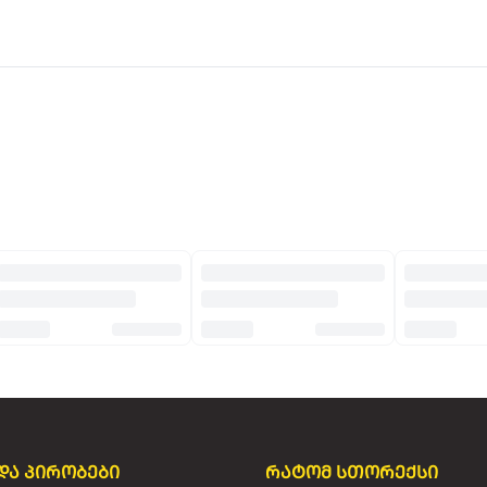
და პირობები
რატომ სთორექსი