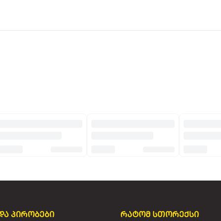
და პირობები
რატომ სთორექსი