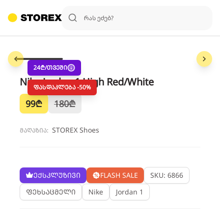
1
/
6
24
₾/თვეში
Nike Jordan 1 High Red/White
ფასდაკლება -
50
%
99
₾
180
₾
STOREX Shoes
მაღაზია:
ექსკლუზივი
FLASH SALE
SKU: 6866
ფეხსაცმელი
Nike
Jordan 1