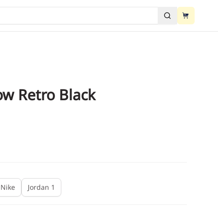
View cart
ძებნა
View cart
ow Retro Black
2
/
4
Nike
Jordan 1