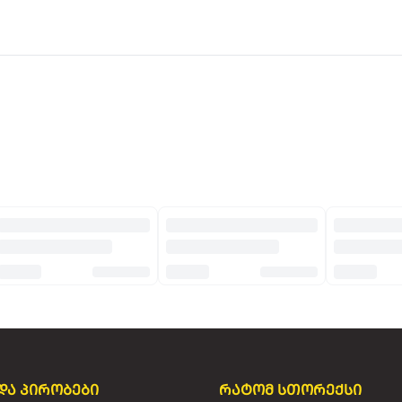
და პირობები
რატომ სთორექსი