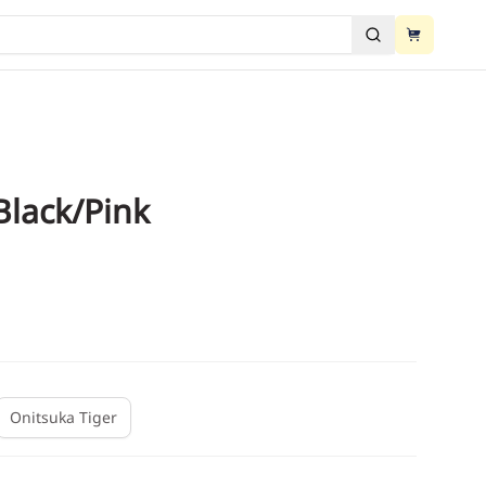
View cart
ძებნა
View cart
Black/Pink
2
/
6
Onitsuka Tiger