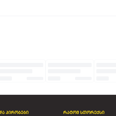
და პირობები
რატომ სთორექსი