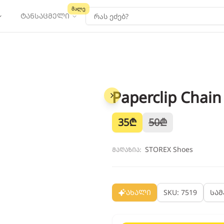
მალე
ტანსაცმელი
Paperclip Chain
1
/
4
35
₾
50
₾
STOREX Shoes
მაღაზია:
ახალი
SKU: 7519
სა