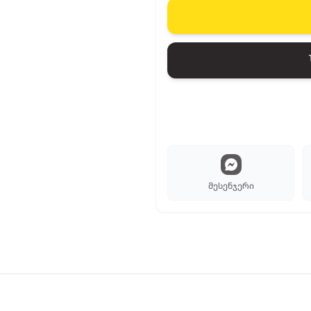
მესენჯერი