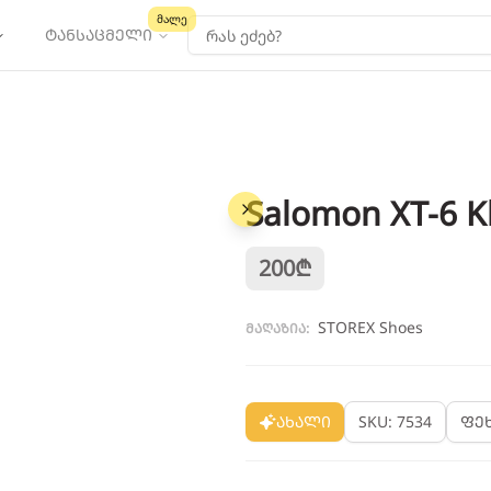
მალე
ტანსაცმელი
Salomon XT-6 K
1
/
3
200
₾
STOREX Shoes
მაღაზია:
ახალი
SKU: 7534
ფე