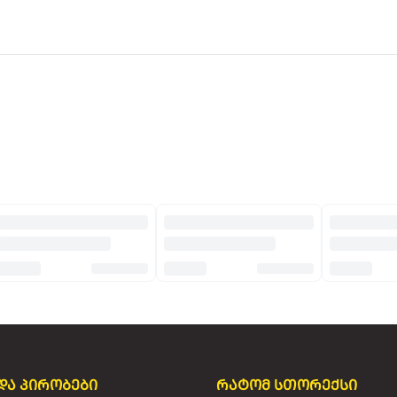
და პირობები
რატომ სთორექსი