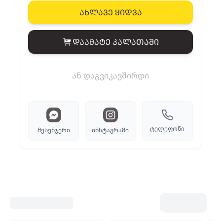
ახლავე ყიდვა
დაამატე კალათაში
View cart
ან დაგვიკავშირდი
ტელეფონი
მესენჯერი
ინსტაგრამი