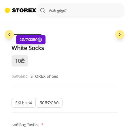
1
/
3
2
₾/თვეში
White Socks
10
₾
STOREX Shoes
მაღაზია:
SKU: so4
წინდები
აირჩიე ზომა:
*