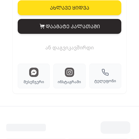
ახლავე ყიდვა
დაამატე კალათაში
View cart
ან დაგვიკავშირდი
ტელეფონი
მესენჯერი
ინსტაგრამი