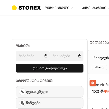
ფეხსაცმელი
აქსესუარები
დალაგება
ფასით:
₾
₾
აქტიუ
Nike
ფასით გაფილტრვა
Clos
24
₾/თვეში
პროდუქტის ტიპით:
Nike Air F
180 ₾
99
ფეხსაცმელი
45
₾/თვეში
წინდები