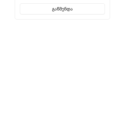
Timberland
გაწმენდა
UGG
Under Armour
Valentino
Vans
Veja
Zegna
ინფორმაცია
წესები 
ჩვენს შესახებ
მოხმარებ
ხშირად დასმული კითხვები
უსაფრთხ