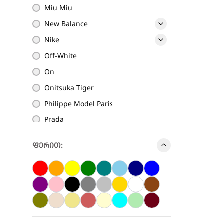
Miu Miu
New Balance
Nike
Off-White
On
Onitsuka Tiger
Philippe Model Paris
Prada
Premiata
ფერით:
Saint Laurent
Salomon
STOREX
The Gallerist
The North Face