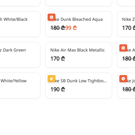
24
₾/თვეში
-
50
%
42
₾/თვ
eli White/Black
Nike Dunk Bleached Aqua
Nike 
180 ₾
99 ₾
170 
42
₾/თვეში
24
₾/თვ
ez Dark Green
Nike Air Max Black Metallic
Nike A
170 ₾
180 
47
₾/თვეში
24
₾/თვ
 White/Yellow
Nike SB Dunk Low Tightbooth Black/White
190 ₾
180 