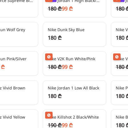
Nike Air Force Supreme Black/White
Nike Jordan 1 High Black/Red
180 ₾
99 ₾
180 
45
₾/თვეში
45
₾/თვ
Run Wolf Grey
Nike Dunk Sky Blue
Nike 
180 ₾
180 
-
50
%
24
₾/თვეში
-
50
%
24
₾/თვ
un Pink/Silver
Nike V2K Run White/Pink
Nike 
 ₾
180 ₾
99 ₾
180 
45
₾/თვეში
45
₾/თვ
z Vivid Brown
Nike Jordan 1 Low All Black
Nike P
180 ₾
180 
24
₾/თვეში
-
50
%
45
₾/თვ
z Vivid Yellow
Nike Killshot 2 Black/White
Nike B
190 ₾
99 ₾
180 