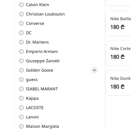
Calvin Klein
45
₾/თვეში
Christian Louboutin
Nike Baill
Converse
180 ₾
DC
45
₾/თვეში
Dr. Martens
Nike Cort
Emporio Armani
180 ₾
Giuseppe Zanotti
45
₾/თვეში
Golden Goose
Nike Dunk
guess
180 ₾
ISABEL MARANT
Kappa
LACOSTE
Lanvin
Maison Margiela