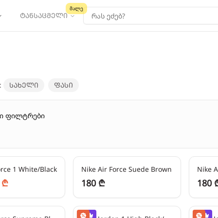
მალე
ტანსაცმელი
:
სახელი
ფასი
რი ფილტრები
e
-
50
%
45
₾/თვეში
45
₾/თვ
orce 1 White/Black
Nike Air Force Suede Brown
 ₾
180 ₾
180 
24
₾/თვეში
-
50
%
24
₾/თვ