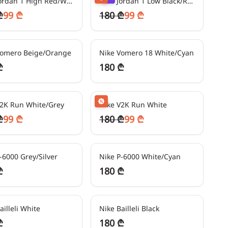
Nike Jordan 1 High Red/White
Nike Jordan 1 Low Black/Red
₾
99 ₾
180 ₾
99 ₾
ეში
45
₾/თვეში
Vomero Beige/Orange
Nike Vomero 18 White/Cyan
₾
180 ₾
ეში
-
50
%
24
₾/თვეში
-
50
%
V2K Run White/Grey
Nike V2K Run White
₾
99 ₾
180 ₾
99 ₾
ეში
45
₾/თვეში
-6000 Grey/Silver
Nike P-6000 White/Cyan
₾
180 ₾
ეში
45
₾/თვეში
ailleli White
Nike Bailleli Black
₾
180 ₾