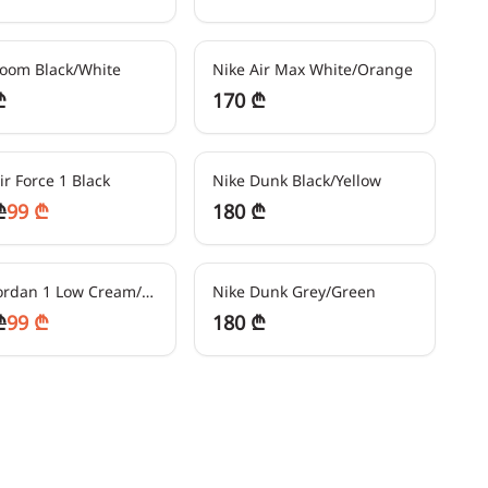
ეში
42
₾/თვეში
Zoom Black/White
Nike Air Max White/Orange
₾
170 ₾
ეში
-
50
%
45
₾/თვეში
ir Force 1 Black
Nike Dunk Black/Yellow
₾
99 ₾
180 ₾
ეში
-
50
%
45
₾/თვეში
Nike Jordan 1 Low Cream/Pink
Nike Dunk Grey/Green
₾
99 ₾
180 ₾